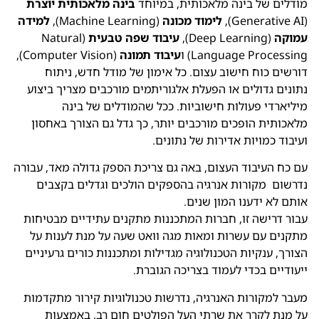
מודלים של בינה מלאכותית, במיוחד
בינה מלאכותית יוצרת
(Generative AI),
לימוד מכונה
(Machine Learning),
למידה
עמוקה
(Deep Learning),
עיבוד שפה טבעית
(Natural
Language Processing) ו
עיבוד תמונה
(Computer Vision),
דורשים כוח חישוב עצום. כל אימון של מודל חדש, ניתוח
נתונים גדולים או הפעלת אלגוריתמים מורכבים מצריך ביצוע
מיליארדי פעולות חישוביות. ככל שהמודלים של בינה
מלאכותית הופכים מורכבים יותר, כך גדל גם הצורך באחסון
ועיבוד כמויות אדירות של נתונים.
עם כח העיבוד העצום, באה גם צריכת הספק גדולה מאד, עבורה
נדרשום מקורות אנרגיה בהספקים הולכים וגדלים בקצבים
אותם לא ידענו המון שנים.
עבור דרישה זו, חברות המתכננות מתקנים עתידיים מבטיחות
מתקנים עם עשרות ומאות מגה וואט שעה על מנת לענות על
הצורך, ענקיות הטכנולוגיה מגדילות ומתכננות כורים גרעיניים
ייעודיים בכדי לעמוד בצריכה הגוברת.
מעבר למקורות האנרגיה, נדרשות טכנולוגיות קירור מתקדמות
על מנת לקרר את שרתי העל הפולטים חום רב, באמצעות