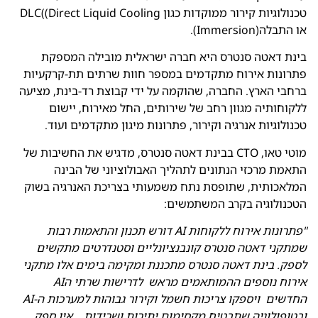
טכנולוגיות קירור ממוקדות כגון DLC((Direct Liquid Cooling
או התבלה(Immersion).
בינת דאטה סנטרס היא חברה ישראלית מובילה המספקת
פתרונות אירוח מתקדמים במספר חוות שרתים תת-קרקעיות
ברחבי הארץ. החברה, שהוקמה על ידי קבוצת רד-בינת, מציעה
ללקוחותיה מגוון רחב של שירותים, החל מאירוח, יישום
טכנולוגיות אנרגיה וקירור, פתרונות מיגון מתקדמים ועוד.
מוטי טאו, CTO בבינת דאטה סנטרס, מדגיש את החשיבות של
התאמת מרכזי הנתונים לתהליך האבולוציוני של הבינה
המלאכותית, שתופסת נתח משמעותי בצריכת האנרגיה בשוק
הטכנולוגיה בקרב המשתמשים:
"פתרונות אירוח ללקוחות AI דורש תכנון והתאמות רבות
שמתקני דאטה סנטרס קונבנציונליים וסטנדרטים מתקשים
לספק. בינת דאטה סנטרס מתכננת ומקימה בימים אלו מתקני
אירוח נוספים ההמותאמים מראש לדרישות שרתי הAI
החדשים ויספקו צריכות חשמל וקירור גבוהות למערכות ה-AI
ובטופולוגיה שתבטיח מקסימום יתירות ושרידות, . אין ספק