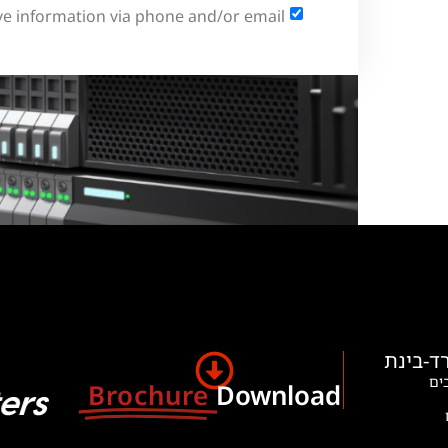
ve information via phone and/or email
ד-בינת
ים
Brochure
Download