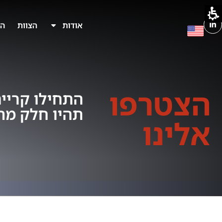
ריירה
Byne
אודות
הצוות
הא
Dat
Center
ינת
אטה
נטרס
הצטרפו
התחילו קרייר
תהיו חלק מה-DNA שלנ
אלינו